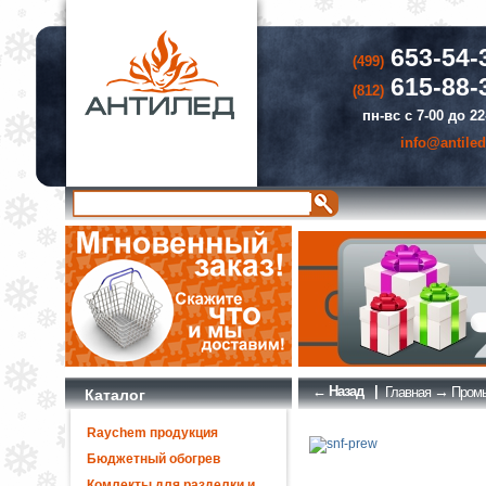
653-54-
(499)
615-88-
(812)
пн-вс с 7-00 до 22
info@antiled
← Назад
|
→
Главная
Промы
Каталог
Raychem продукция
Бюджетный обогрев
Комлекты для разделки и