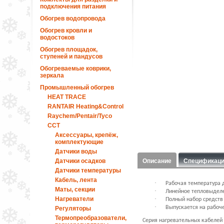
подключения питания
Обогрев водопровода
Обогрев кровли и
водостоков
Обогрев площадок,
ступеней и пандусов
Обогреваемые коврики,
зеркала
Промышленный обогрев
HEAT TRACE
RANTAIR Heating&Control
Raychem/Pentair/Tyco
ССТ
Аксессуары, крепёж,
комплектующие
Датчики воды
Датчики осадков
Описание
Спецификац
Датчики температуры
Кабель, лента
·
Рабочая температура д
Маты, секции
·
Линейное тепловыделе
Нагреватели
·
Полный набор средств
·
Выпускается на рабоче
Регуляторы
Термопреобразователи,
Серия нагревательных кабелей 