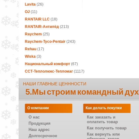
Lavita
(26)
OJ
(11)
RANTAIR LLC
(18)
RANTAIR-Антилёд
(213)
Raychem
(25)
Raychem-Tyco-Pentair
(243)
Rehau
(17)
Wiska
(3)
Национальный комфорт
(67)
ССТ-Теплолюкс-Тепломаг
(1117)
НАШИ ГЛАВНЫЕ ЦЕНННОСТИ
5.Мы строим командный дух
О компании
Как делать покупки
О нас
Как заказать и
оплатить товар
Продукция
Как получить товар
Наш адрес
Как вернуть или
Долгосрочное
обменять товар