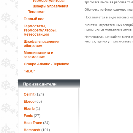
терморегуляторы
требуется высокая рабочая те
Шкафы управления
Оболочка из фторполимера позв
Тепломаг
Поставляется в виде готовых н
Теплый пол
Монтаж нагревательных секций 
Термостаты,
прилагаются монтажные ленты 
терморегуляторы,
метеостанции
Нагревательные кабели могут 
Шкафы управления
местах, где могут присутствов
обогревом
Молниезащита и
заземление
Groupe Atlantic - Teploluxe
"ИВС"
Производители
Ceilhit
(124)
Ebeco
(65)
Eberle
(1)
Fenix
(27)
Heat Trace
(24)
Hemstedt
(101)