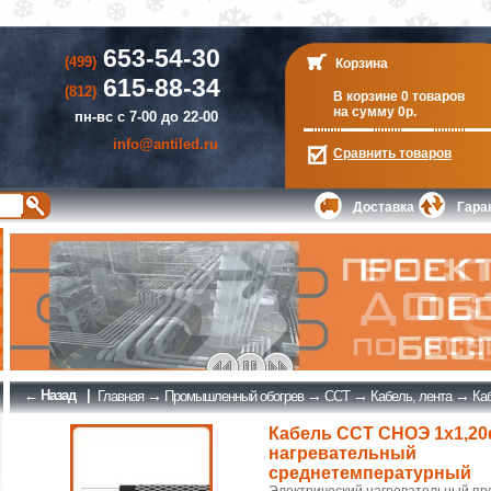
653-54-30
(499)
Корзина
615-88-34
(812)
В корзине 0 товаров
на сумму 0р.
пн-вс с 7-00 до 22-00
info@antiled.ru
Сравнить
товаров
Доставка
Гара
← Назад
|
→
→
→
→
Главная
Промышленный обогрев
ССТ
Кабель, лента
Ка
Кабель ССТ СНОЭ 1х1,2
нагревательный
среднетемпературный