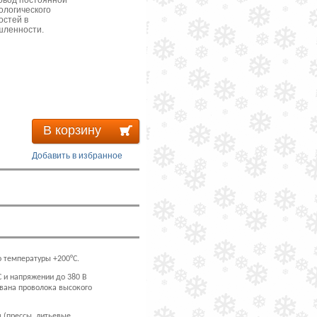
овод постоянной
ологического
остей в
шленности.
В корзину
Добавить в избранное
 температуры +200°С.
 и напряжении до 380 В
ована проволока высокого
 (прессы, литьевые