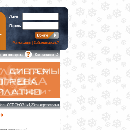
Логин
Пароль
Регистрация
|
Забыли пароль?
нтия возврата
Как заказать?
бель ССТ СНОЭ 1х1,20ф нагревательный среднетемпературный
0ф