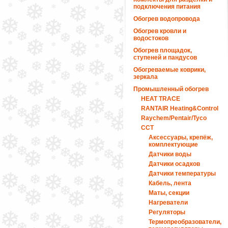
подключения питания
Обогрев водопровода
Обогрев кровли и
водостоков
Обогрев площадок,
ступеней и пандусов
Обогреваемые коврики,
зеркала
Промышленный обогрев
HEAT TRACE
RANTAIR Heating&Control
Raychem/Pentair/Tyco
ССТ
Аксессуары, крепёж,
комплектующие
Датчики воды
Датчики осадков
Датчики температуры
Кабель, лента
Маты, секции
Нагреватели
Регуляторы
Термопреобразователи,