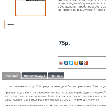
Электрический нагревательный пр
мощности для обогрева узлов техн
оборудования, трубопроводов, емк
кондитерской и химической промы
75р.
Описание
Спецификация
Отзывы
Нагревательные провода СНО предназначены для обогрева различных объектов до
Провода могут работать в диапазоне температур окружающей среды от -40 до 60°С
постоянного или переменного тока. В качестве нагревательного элемента использ
сопротивления, а для изолированния фторопластовые и полиимидные пленки.
Провода успешно применяются для обогрева узлов технологического оборудования