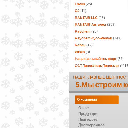
Lavita
(26)
OJ
(11)
RANTAIR LLC
(18)
RANTAIR-Антилёд
(213)
Raychem
(25)
Raychem-Tyco-Pentair
(243)
Rehau
(17)
Wiska
(3)
Национальный комфорт
(67)
ССТ-Теплолюкс-Тепломаг
(1117
НАШИ ГЛАВНЫЕ ЦЕНННОС
5.Мы строим 
О компании
О нас
Продукция
Наш адрес
Долгосрочное