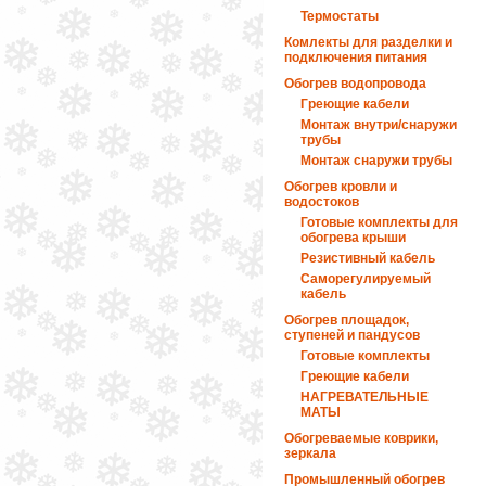
Термостаты
Комлекты для разделки и
подключения питания
Обогрев водопровода
Греющие кабели
Монтаж внутри/снаружи
трубы
Монтаж снаружи трубы
Обогрев кровли и
водостоков
Готовые комплекты для
обогрева крыши
Резистивный кабель
Саморегулируемый
кабель
Обогрев площадок,
ступеней и пандусов
Готовые комплекты
Греющие кабели
НАГРЕВАТЕЛЬНЫЕ
МАТЫ
Обогреваемые коврики,
зеркала
Промышленный обогрев