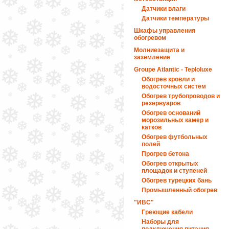
Датчики влаги
Датчики температуры
Шкафы управления
обогревом
Молниезащита и
заземление
Groupe Atlantic - Teploluxe
Обогрев кровли и
водосточных систем
Обогрев трубопроводов и
резервуаров
Обогрев оснований
морозильных камер и
катков
Обогрев футбольных
полей
Прогрев бетона
Обогрев открытых
площадок и ступеней
Обогрев турецких бань
Промышленный обогрев
"ИВС"
Греющие кабели
Наборы для