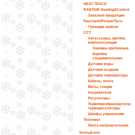
HEAT TRACE
RANTAIR Heating&Control
Заказная продукция
Raychem/Pentair/Tyco
Греющие кабели
ССТ
Аксессуары, крепёж,
комплектующие
Зажимы крепежные
Коробка
соединительная
Датчики воды
Датчики осадков
Датчики температуры
Кабель, лента
Маты, секции
Нагреватели
Регуляторы
Термопреобразователи,
терморегуляторы
Шкафы управления
Тепломаг
Лента нагревательная
Теплый пол