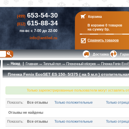
653-54-30
(499)
Корзина
615-88-34
(812)
В корзине 0 товаров
на сумму 0р.
пн-вс с 7-00 до 22-00
info@antiled.ru
Сравнить
товаров
Доставка
Гара
← Назад
|
→
→
→
Главная
Теплый пол
Пленочный обогрев
Пленка Fenix EcoSE
Пленка Fenix EcoSET ES 150- 5/375 ( на 5 м.п ) отопительн
Только зарегистрированные пользователи могут оставлять о
Показать:
Все отзывы
Только положительные
Только отриц
Отзывы не найдены
Показать:
Все отзывы
Только положительные
Только отриц