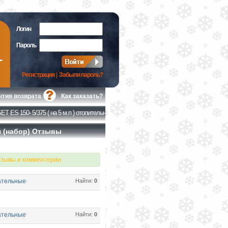
Логин
Пароль
Регистрация
|
Забыли пароль?
нтия возврата
Как заказать?
→
T ES 150- 5/375 ( на 5 м.п ) отопительная (набор)
Отзывы
ая (набор) Отзывы
тзывы и комментерии.
ательные
Найти:
0
ательные
Найти:
0