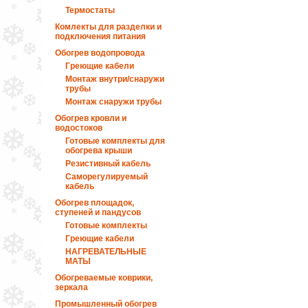
Термостаты
Комлекты для разделки и
подключения питания
Обогрев водопровода
Греющие кабели
Монтаж внутри/снаружи
трубы
Монтаж снаружи трубы
Обогрев кровли и
водостоков
Готовые комплекты для
обогрева крыши
Резистивный кабель
Саморегулируемый
кабель
Обогрев площадок,
ступеней и пандусов
Готовые комплекты
Греющие кабели
НАГРЕВАТЕЛЬНЫЕ
МАТЫ
Обогреваемые коврики,
зеркала
Промышленный обогрев