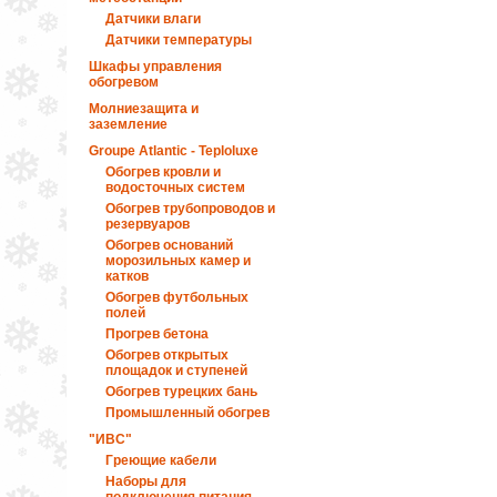
Датчики влаги
Датчики температуры
Шкафы управления
обогревом
Молниезащита и
заземление
Groupe Atlantic - Teploluxe
Обогрев кровли и
водосточных систем
Обогрев трубопроводов и
резервуаров
Обогрев оснований
морозильных камер и
катков
Обогрев футбольных
полей
Прогрев бетона
Обогрев открытых
площадок и ступеней
Обогрев турецких бань
Промышленный обогрев
"ИВС"
Греющие кабели
Наборы для