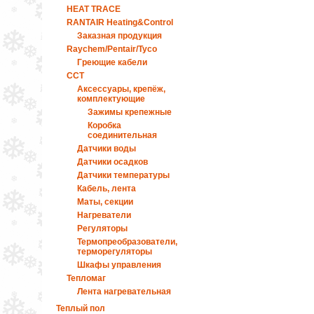
HEAT TRACE
RANTAIR Heating&Control
Заказная продукция
Raychem/Pentair/Tyco
Греющие кабели
ССТ
Аксессуары, крепёж,
комплектующие
Зажимы крепежные
Коробка
соединительная
Датчики воды
Датчики осадков
Датчики температуры
Кабель, лента
Маты, секции
Нагреватели
Регуляторы
Термопреобразователи,
терморегуляторы
Шкафы управления
Тепломаг
Лента нагревательная
Теплый пол