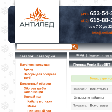
653-54-
(499)
615-88-
(812)
пн-вс с 7-00 до 22
info@antiled
← Назад
|
→
Главная
Теплы
Каталог Категории
Пленка Fenix EcoSET E
Raychem продукция
Архив
Наборы для обогрева
труб
Только зарегис
Бюджетный обогрев
Обогрев труб и
Показать:
Все отзывы
канализации
Теплый пол
Отзывы не найдены
Кабель в стяжку
Показать:
Все отзывы
Маты
Пленочный пол