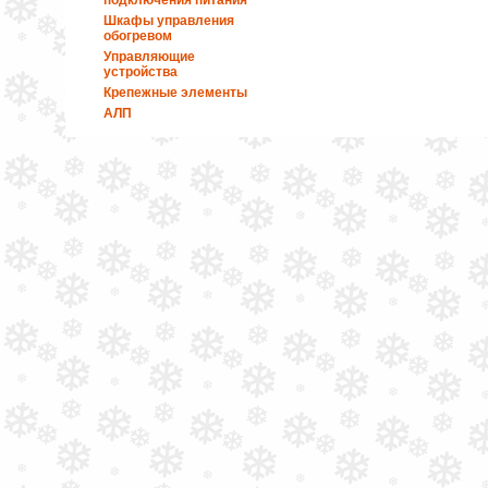
подключения питания
Шкафы управления
обогревом
Управляющие
устройства
Крепежные элементы
АЛП