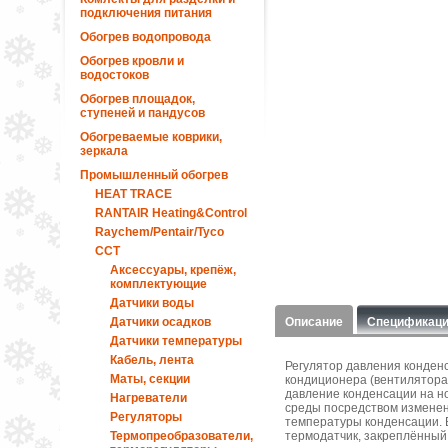
подключения питания
Обогрев водопровода
Обогрев кровли и
водостоков
Обогрев площадок,
ступеней и пандусов
Обогреваемые коврики,
зеркала
Промышленный обогрев
HEAT TRACE
RANTAIR Heating&Control
Raychem/Pentair/Tyco
ССТ
Аксессуары, крепёж,
комплектующие
Датчики воды
Датчики осадков
Описание
Спецификац
Датчики температуры
Кабель, лента
Регулятор давления конден
Маты, секции
кондиционера (вентилятора
давление конденсации на н
Нагреватели
среды посредством изменени
Регуляторы
температуры конденсации. 
Термопреобразователи,
термодатчик, закреплённый 