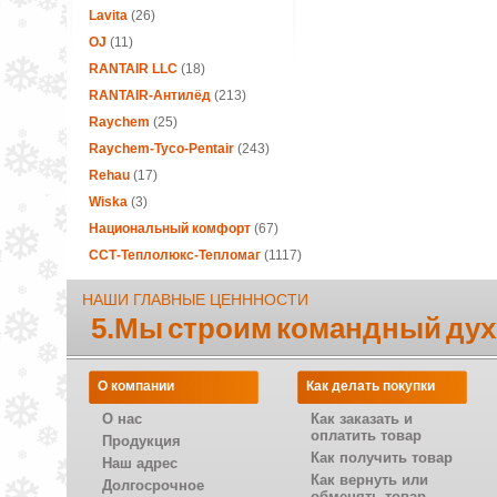
Lavita
(26)
OJ
(11)
RANTAIR LLC
(18)
RANTAIR-Антилёд
(213)
Raychem
(25)
Raychem-Tyco-Pentair
(243)
Rehau
(17)
Wiska
(3)
Национальный комфорт
(67)
ССТ-Теплолюкс-Тепломаг
(1117)
НАШИ ГЛАВНЫЕ ЦЕНННОСТИ
5.Мы строим командный дух
О компании
Как делать покупки
О нас
Как заказать и
оплатить товар
Продукция
Как получить товар
Наш адрес
Как вернуть или
Долгосрочное
обменять товар