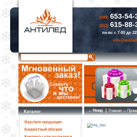
653-54-
(499)
615-88-
(812)
пн-вс с 7-00 до 22
info@antiled
← Назад
|
→
Главная
Промы
Каталог
Raychem продукция
Бюджетный обогрев
Комлекты для разделки и