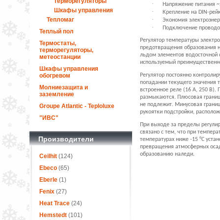
терморегуляторы
·
Напряжение питания ~2
Шкафы управления
·
Крепление на DIN-рей
·
Тепломаг
Экономия электроэнер
·
Подключение проводов
Теплый пол
Регулятор температуры электро
Термостаты,
предотвращения образования на
терморегуляторы,
льдом элементов водосточной с
метеостанции
используемый преимущественн
Шкафы управления
Регулятор постоянно контролир
обогревом
попадании текущего значения 
Молниезащита и
встроенное реле (16 А, 250 В)
заземление
размыкаются. Плюсовая граница
не подлежит. Минусовая грани
Groupe Atlantic - Teploluxe
рукоятки подстройки, расположе
"ИВС"
При выходе за пределы регулир
связано с тем, что при темпера
Производители
температурах ниже -15 °С уста
превращения атмосферных осадк
образованию наледи.
Ceilhit
(124)
Ebeco
(65)
Eberle
(1)
Fenix
(27)
Heat Trace
(24)
Hemstedt
(101)