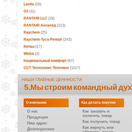
Lavita
(26)
OJ
(11)
RANTAIR LLC
(18)
RANTAIR-Антилёд
(213)
Raychem
(25)
Raychem-Tyco-Pentair
(243)
Rehau
(17)
Wiska
(3)
Национальный комфорт
(67)
ССТ-Теплолюкс-Тепломаг
(1117)
НАШИ ГЛАВНЫЕ ЦЕНННОСТИ
5.Мы строим командный дух
О компании
Как делать покупки
О нас
Как заказать и
оплатить товар
Продукция
Как получить товар
Наш адрес
Как вернуть или
Долгосрочное
обменять товар