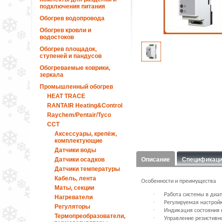
подключения питания
Обогрев водопровода
Обогрев кровли и
водостоков
Обогрев площадок,
ступеней и пандусов
Обогреваемые коврики,
зеркала
Промышленный обогрев
HEAT TRACE
RANTAIR Heating&Control
Raychem/Pentair/Tyco
ССТ
Аксессуары, крепёж,
комплектующие
Датчики воды
Датчики осадков
Описание
Спецификац
Датчики температуры
Кабель, лента
Особенности и преимущества
Маты, секции
·
Работа системы в диапа
Нагреватели
·
Регулируемая настройк
Регуляторы
·
Индикация состояния 
Термопреобразователи,
·
Управление резистивно