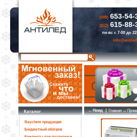
653-54-
(499)
615-88-
(812)
пн-вс с 7-00 до 22
info@antiled
← Назад
|
→
Главная
Промы
Каталог
Raychem продукция
Бюджетный обогрев
Комлекты для разделки и