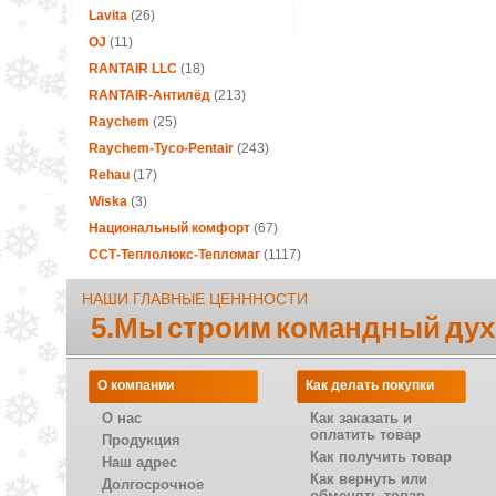
Lavita
(26)
OJ
(11)
RANTAIR LLC
(18)
RANTAIR-Антилёд
(213)
Raychem
(25)
Raychem-Tyco-Pentair
(243)
Rehau
(17)
Wiska
(3)
Национальный комфорт
(67)
ССТ-Теплолюкс-Тепломаг
(1117)
НАШИ ГЛАВНЫЕ ЦЕНННОСТИ
5.Мы строим командный дух
О компании
Как делать покупки
О нас
Как заказать и
оплатить товар
Продукция
Как получить товар
Наш адрес
Как вернуть или
Долгосрочное
обменять товар