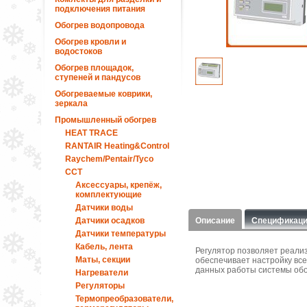
подключения питания
Обогрев водопровода
Обогрев кровли и
водостоков
Обогрев площадок,
ступеней и пандусов
Обогреваемые коврики,
зеркала
Промышленный обогрев
HEAT TRACE
RANTAIR Heating&Control
Raychem/Pentair/Tyco
ССТ
Аксессуары, крепёж,
комплектующие
Датчики воды
Датчики осадков
Описание
Спецификац
Датчики температуры
Кабель, лента
Регулятор позволяет реализ
Маты, секции
обеспечивает настройку вс
данных работы системы обо
Нагреватели
Регуляторы
Термопреобразователи,